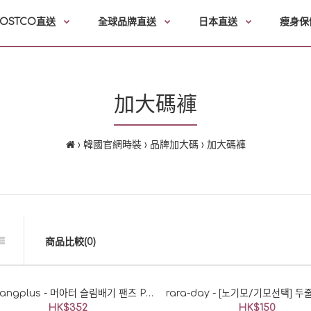
OSTCO直送
全球品牌直送
日本直送
瘦身保
加大碼褲
韓國官網時裝
品牌加大碼
加大碼褲
商品比較(0)
mariangplus - 머아터 슬림배기 팬츠 P6284♡韓國女裝褲
HK$352
HK$150