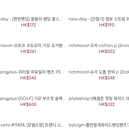
mariangplus - 머아터 슬림
배기 팬츠 P6284♡韓國女裝
褲
rara-day - [편한밴딩] 돌돌이 밴딩 롱스커트 : 라라데이♡韓國加大碼女裝褲
HK$352
HK$172
HK$190
miamasvin-오토프 코듀로이 기모 조거팬츠♡韓國女裝褲
HK$261
HK$352
mariangplus-히터컬 여유일자 팬츠 P5984♡韓國女裝褲
HK$342
HK$248
rara-day - [노기모/기모선
mariangplus-[GOLF] 기모 부츠컷 슬랙스 MG31♡韓國女裝褲
택] 두줄폴리 조거 트레이닝
HK$600
HK$322
바지/운동복 인기 바지 탄탄한
소재 당일발송! : 라라데이♡
韓國加大碼女裝褲
HK$150
habi-unni-#11408, [모델소장] 트렌디 스판 부츠컷 랩 치마바지 레깅스 팬츠 : 3color♡韓國加大碼褲