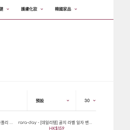
健
護膚化妝
韓國家品
rara-day - [노기모/기모선택] 두줄폴리 조거 트레이닝 바지/운동복 인기 바지 탄탄한 소재 당일발송! : 라라데이♡韓國加大碼女裝褲
rara-day - [데일리템] 골지 라벨 일자 밴딩슬렉스/밑위넉넉 : 라라데이♡韓國加大碼女裝褲
HK$159