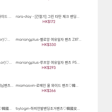
rara-day - [간절기] 엠보 스트링 와이드 점프수트 : 라라데이♡韓國加大碼女裝褲
rara-day - [간절기] 그린 타탄 체크 밴딩바지 : 라라데이♡韓國加大碼女裝褲
HK$172
richmood-오카 cotton p (2color)♡韓國加大碼褲
mariangplus-벨로앙 여유일자 팬츠 Z87♡韓國女裝褲
HK$330
richmood-슈가 도톰 핀턱 p (2color)♡韓國加大碼褲
mariangplus-루프앙 여유일자 팬츠 P5973♡韓國女裝褲
HK$293
jstyleshop-[메셀픈 컷팅 와이드 데님팬츠]♡韓國女裝褲
miamasvin-로메인 울 와이드 팬츠♡韓國女裝褲
HK$266
bylogin-풀먼절개와이드밴딩팬츠♡韓國女裝褲
bylogin-하피언발밴딩조거팬츠♡韓國女裝褲