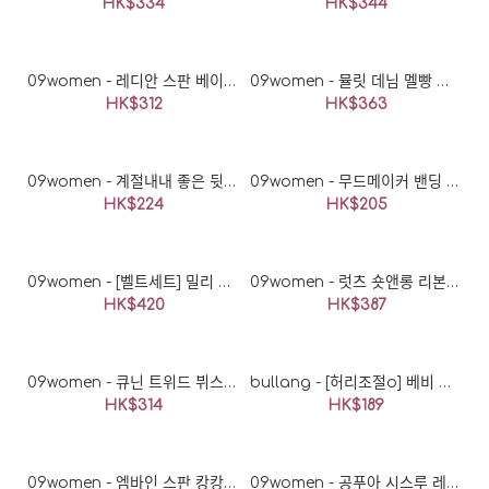
HK$334
HK$344
ode - 릴리브 H라인 슬릿 셋업 스커트릴리브 모던 셋업 자켓♡
09women - 레디안 스판 베이직 롱 스커트 77564♡韓國女裝裙
09women - 뮬릿 데님 멜빵 원피스 77593♡韓國女裝連身裙
韓國女裝裙
HK$312
HK$363
HK$380
09women - 계절내내 좋은 뒷밴딩 미니 스커트 77488♡韓國女裝裙
09women - 무드메이커 밴딩 A라인 맥시 롱 스커트 77577♡韓國女裝裙
HK$224
HK$205
09women - [벨트세트] 밀리 데님 원피스 77576♡韓國女裝連身裙
09women - 럿츠 숏앤롱 리본 뷔스티에 원피스 77642♡韓國女裝連身裙
HK$420
HK$387
09women - 큐닌 트위드 뷔스티에 롱 원피스 77544♡韓國女裝連身裙
bullang - [허리조절o] 베비 셔링 캉캉 원피스♡韓國女裝裙
HK$314
HK$189
09women - 엠바인 스판 캉캉 롱 원피스 75919♡韓國女裝連身裙
09women - 공푸아 시스루 레이어드 하프 원피스 75908♡韓國女裝連身裙