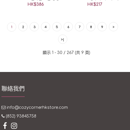
HK$386
HK$217
1
2
3
4
5
6
7
8
9
>
>|
顯示 1 - 30 / 267 (共 9 頁)
ode - 절개 더블 버튼 머메이드 라인 스커트♡韓國女裝裙
HK$404
聯絡我們
info@cozycornerhkstore.com
(852) 93845758