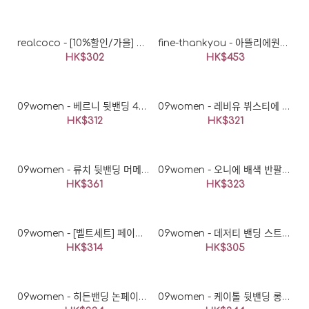
realcoco - [10%할인/가을] 에네버 플리츠 치마바지 - 3 Color (어텀/오피스룩/A라인/숏치마/미니)♡韓國女裝裙
fine-thankyou - 아뜰리에원피스 3color♡韓國女裝連身裙
HK$302
HK$453
09women - 베르니 뒷밴딩 4부 핀턱 큐롯팬츠 77392♡韓國女裝裙
09women - 레비유 뷔스티에 롱 원피스 77492♡韓國女裝連身裙
HK$312
HK$321
09women - 류치 뒷밴딩 머메이드 롱 원피스 77489♡韓國女裝連身裙
09women - 오니에 배색 반팔 롱 원피스 77516♡韓國女裝連身裙
HK$361
HK$323
09women - [벨트세트] 페이시 뒷밴딩 턱 롱 스커트 77575♡韓國女裝裙
09women - 데저티 밴딩 스트링 맥시 롱 스커트 77522♡韓國女裝裙
HK$314
HK$305
09women - 히든밴딩 논페이드 데님 롱 스커트 77536♡韓國女裝裙
09women - 케이톨 뒷밴딩 롱 슬릿 데님 스커트 77587♡韓國女裝裙