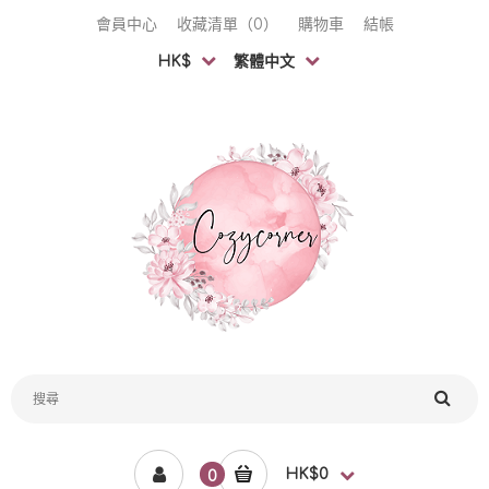
會員中心
收藏清單（0）
購物車
結帳
HK$
繁體中文
HK$0
0